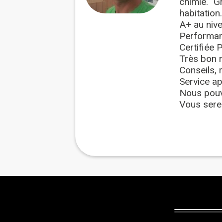
chimie. G
habitation
A+ au niv
Performan
Certifiée
Très bon r
Conseils, 
Service ap
Nous pouv
Vous sere