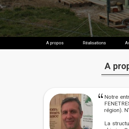
A propos
Réalisations
Av
A pr
Notre entr
FENETRES 
région). N
La structu