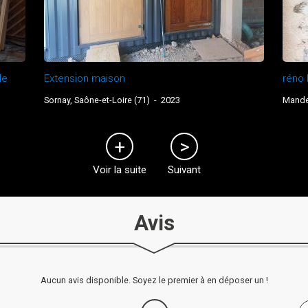
le
Extension maison
réno 
Sornay, Saône-et-Loire (71)
-
2023
Mandel
Voir la suite
Suivant
Avis
Aucun avis disponible. Soyez le premier à en déposer un !