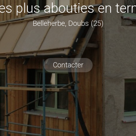
les plus abouties en te
Belleherbe, Doubs (25)
Contacter